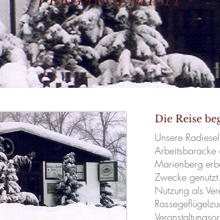
VERGANGENHEIT
Die Reise be
Unsere Radiese
Arbeitsbaracke 
Marienberg erba
Zwecke genutzt
Nutzung als Ver
Rassegeflügelzu
Veranstaltungsor