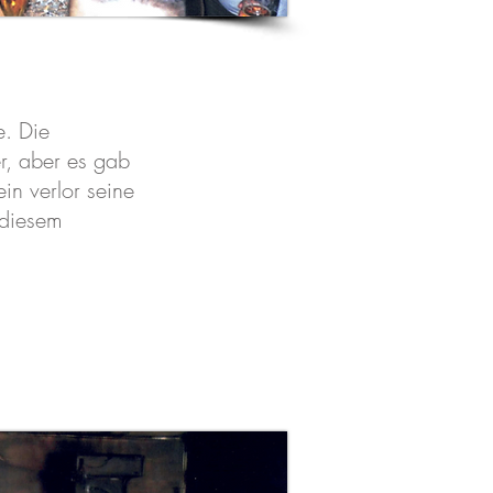
e. Die
r, aber es gab
in verlor seine
 diesem