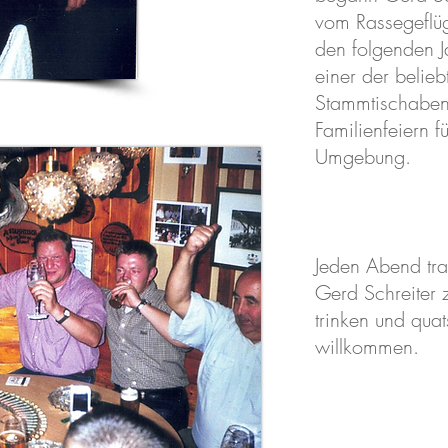
vom Rassegeflüg
den folgenden J
einer der belieb
Stammtischaben
Familienfeiern 
Umgebung.
Jeden Abend traf
Gerd Schreiter 
trinken und quat
willkommen.