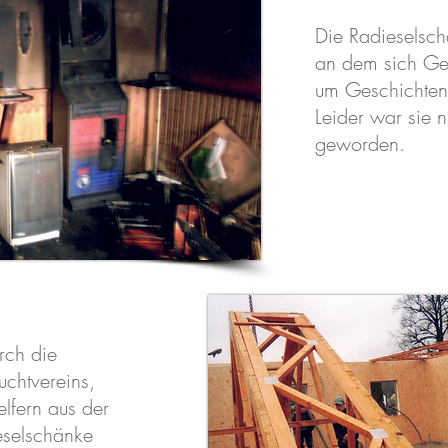
Die Radieselsch
an dem sich Gen
um Geschichten 
Leider war sie 
geworden.
rch die
uchtvereins,
lfern aus der
selschänke