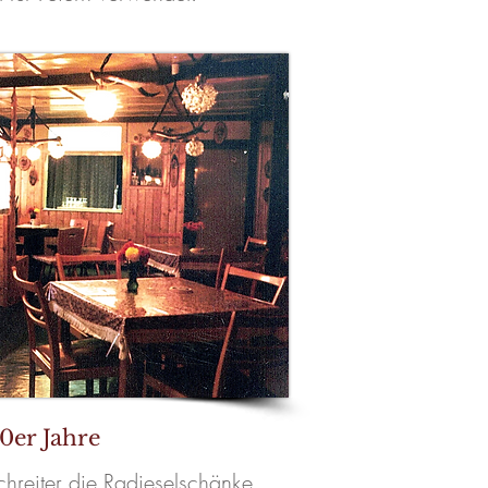
0er Jahre
hreiter die Radieselschänke