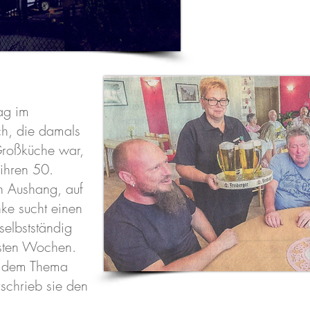
ag im
h, die damals
Großküche war,
 ihren 50.
in Aushang, auf
ke sucht einen
selbstständig
hsten Wochen.
t dem Thema
rschrieb sie den